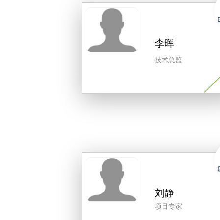
李晖
技术总监
刘静
项目专家