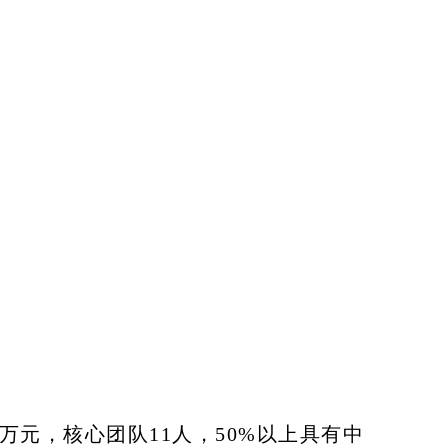
万元，核心团队
11
人，
50%以上具有中