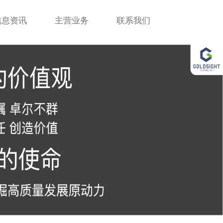
信息资讯
主营业务
联系我们