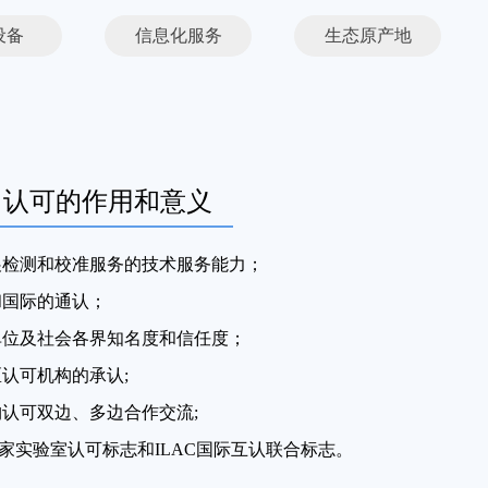
设备
信息化服务
生态原产地
S 认可的作用和意义
展检测和校准服务的技术服务能力；
和国际的通认
；
单位及社会各界知名度和信任度
；
区认可机构的承认
;
构认可双边、多边合作交流
;
家实验室认可标志和
ILAC
国际互认联合标志。